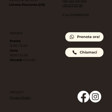
+39 333 178 7015
Limone Piemonte (CN)
+39 0171 92 181
P.iva 12589890016
ORARIO
Prenota ora!
Pranzo
12.00 / 15.00
Cena
Chiamaci
19.00 / 22.30
Giovedì:
CHIUSO
PRIVACY
Privacy Policy