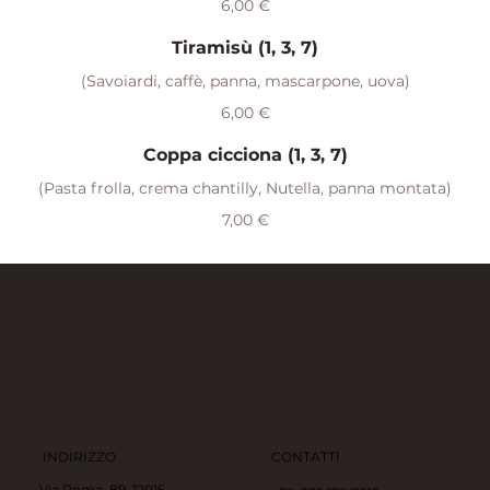
6,00 €
Tiramisù (1, 3, 7)
(Savoiardi, caffè, panna, mascarpone, uova)
6,00 €
Coppa cicciona (1, 3, 7)
(Pasta frolla, crema chantilly, Nutella, panna montata)
7,00 €
INDIRIZZO
CONTATTI
Via Roma, 89, 12015