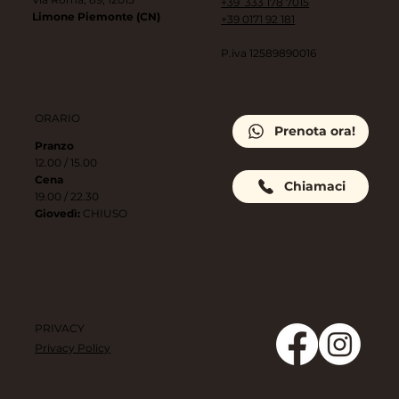
+39 333 178 7015
Limone Piemonte (CN)
+39 0171 92 181
P.iva 12589890016
ORARIO
Prenota ora!
Pranzo
12.00 / 15.00
Cena
Chiamaci
19.00 / 22.30
Giovedì:
CHIUSO
PRIVACY
Privacy Policy