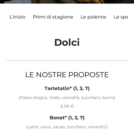
L'inizio
Primi di stagione
Le polente
Le specia
Dolci
LE NOSTRE PROPOSTE
Tartetatin* (1, 3, 7)
(Pasta sfoglia, mele, cannella, zucchero, burro)
6,00 €
Bonet* (1, 3, 7)
(Latte, uova, cacao, zucchero, amaretti)